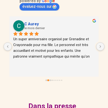
powered by
G
o
o
g
l
e
évaluez-nous sur
C Aurey
le mois dernier
 
Un super anniversaire organisé par Grenadine et 
J
Crayonnade pour ma fille. Le personnel est très 
d
accueillant et motivé pour les enfants. Une 
a
patronne vraiment sympathique qui mérite qu'on 
 
fasse parler de son affaire.
e 
Dans la presse