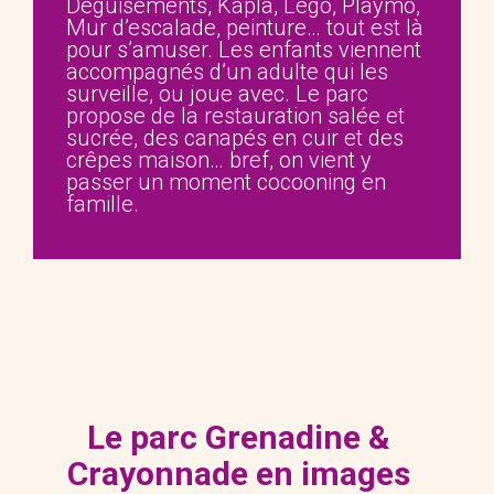
Déguisements, Kapla, Légo, Playmo,
Mur d’escalade, peinture… tout est là
pour s’amuser. Les enfants viennent
accompagnés d’un adulte qui les
surveille, ou joue avec. Le parc
propose de la restauration salée et
sucrée, des canapés en cuir et des
crêpes maison… bref, on vient y
passer un moment cocooning en
famille.
Le parc Grenadine &
Crayonnade en images