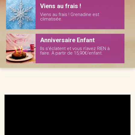
Viens au frais !
Viens au frais ! Grenadine est
climatisée.
Anniversaire Enfant
Ils s'éclatent et vous n'avez RIEN à
faire. A partir de 15,90€/enfant.