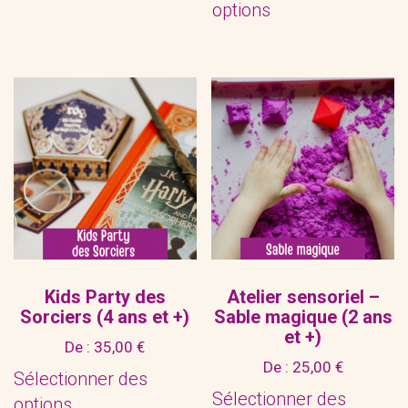
options
Ce
produit
a
plusieurs
variations.
Les
options
peuvent
être
choisies
sur
la
Kids Party des
Atelier sensoriel –
Sorciers (4 ans et +)
Sable magique (2 ans
page
et +)
du
De :
35,00
€
De :
25,00
€
produit
Sélectionner des
Sélectionner des
options