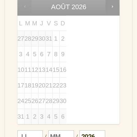
AOÛT
2026
L
M
M
J
V
S
D
27
28
29
30
31
1
2
3
4
5
6
7
8
9
10
11
12
13
14
15
16
17
18
19
20
21
22
23
24
25
26
27
28
29
30
31
1
2
3
4
5
6
/
/