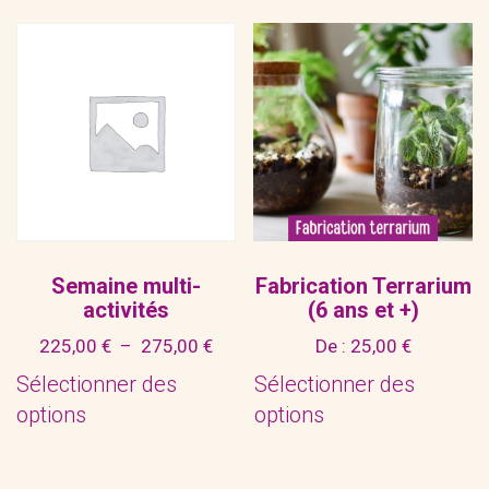
Semaine multi-
Fabrication Terrarium
activités
(6 ans et +)
Plage
225,00
€
–
275,00
€
De :
25,00
€
de
Sélectionner des
Sélectionner des
prix :
options
options
225,00 €
Ce
à
produit
275,00 €