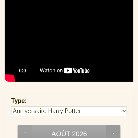
Type:
AOÛT
2026