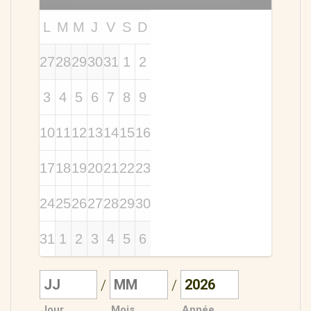
L
M
M
J
V
S
D
27
28
29
30
31
1
2
3
4
5
6
7
8
9
10
11
12
13
14
15
16
17
18
19
20
21
22
23
24
25
26
27
28
29
30
31
1
2
3
4
5
6
/
/
Jour
Mois
Année