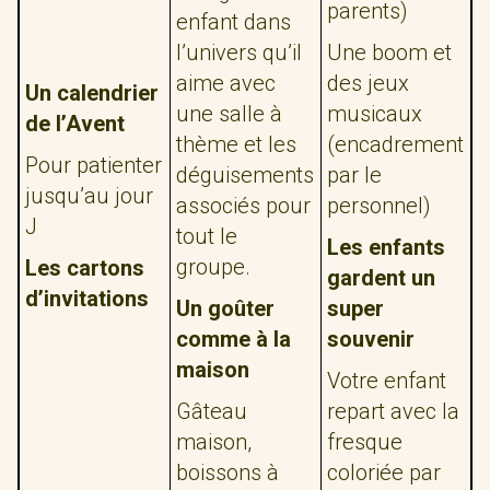
parents)
enfant dans
l’univers qu’il
Une boom et
aime avec
des jeux
Un calendrier
une salle à
musicaux
de l’Avent
thème et les
(encadrement
Pour patienter
déguisements
par le
jusqu’au jour
associés pour
personnel)
J
tout le
Les enfants
groupe.
Les cartons
gardent un
d’invitations
Un goûter
super
comme à la
souvenir
maison
Votre enfant
Gâteau
repart avec la
maison,
fresque
boissons à
coloriée par