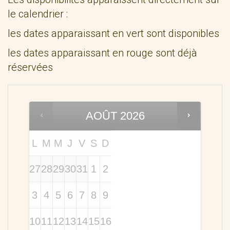
le calendrier :
les dates apparaissant en vert sont disponibles
les dates apparaissant en rouge sont déjà
réservées
AOÛT
2026
L
M
M
J
V
S
D
27
28
29
30
31
1
2
3
4
5
6
7
8
9
10
11
12
13
14
15
16