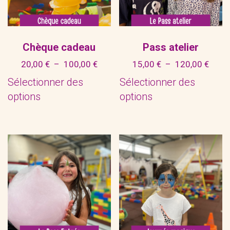
Chèque cadeau
Pass atelier
Plage
Plag
20,00
€
–
100,00
€
15,00
€
–
120,00
€
de
de
Sélectionner des
Sélectionner des
prix :
prix :
options
options
20,00 €
15,00
Ce
Ce
à
à
produit
produit
100,00 €
120,0
a
a
plusieurs
plusieurs
variations.
variations.
Les
Les
options
options
peuvent
peuvent
être
être