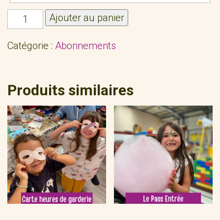
quantité
Ajouter au panier
de
Pass
Catégorie :
Abonnements
annuel
Produits similaires