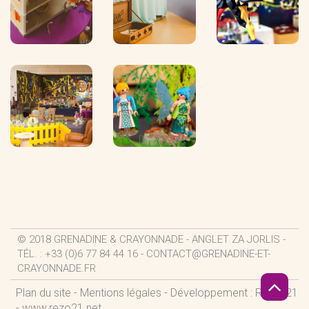
© 2018 GRENADINE & CRAYONNADE - ANGLET ZA JORLIS -
TÉL. : +33 (0)6 77 84 44 16 -
CONTACT@GRENADINE-ET-
CRAYONNADE.FR
Plan du site
-
Mentions légales
- Développement : REZO 21
-
www.rezo21.net