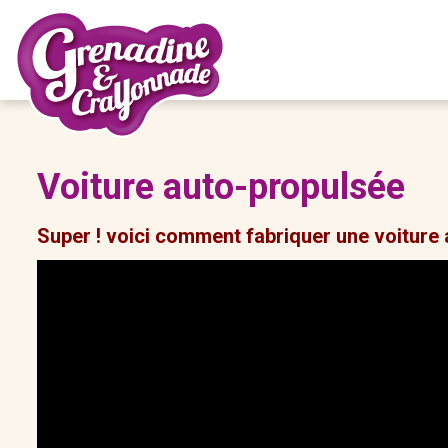
Voiture auto-propulsée
Super ! voici comment fabriquer une voiture